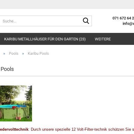
Suche...
071 672 64 
info@
E-Mai
KARIBU METALLHÄUSER FÜR DEN GARTEN (23)
WEITERE
Pass
»
»
Pools
Karibu Pools
 Pools
Konto e
Passwo
edervolttechnik
: Durch unsere spezielle 12 Volt-Filter-technik schützen Sie