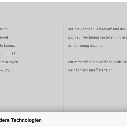
e.ch
Bei uns können Sie bequem und risik
andel
auch auf Rechnung bestellen und er
te Lorenz
der Lieferung bezahlen.
trasse 16
Kreuzlingen
Wir versenden per Spedition in die S
6726420
Deutschland und Österreich.
dere Technologien