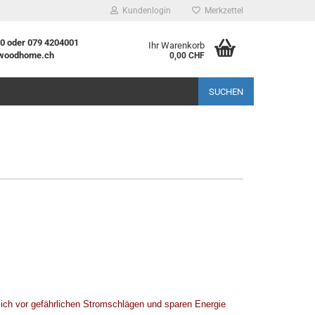
Kundenlogin
Merkzettel
20 oder 079 4204001
Ihr Warenkorb
woodhome.ch
0,00 CHF
l
SUCHEN
wort
rstellen
rt vergessen?
 sich vor gefährlichen Stromschlägen und sparen Energie