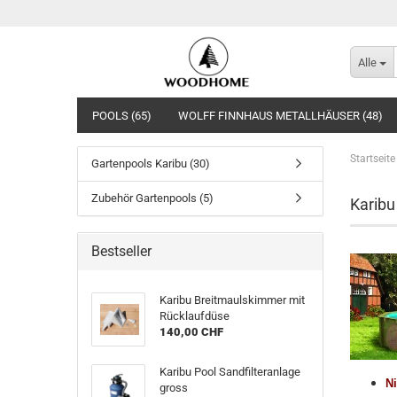
Alle
POOLS (65)
WOLFF FINNHAUS METALLHÄUSER (48)
Startseite
Gartenpools Karibu (30)
Zubehör Gartenpools (5)
Karibu
Bestseller
Karibu Breitmaulskimmer mit
Rücklaufdüse
140,00 CHF
Karibu Pool Sandfilteranlage
Ni
gross