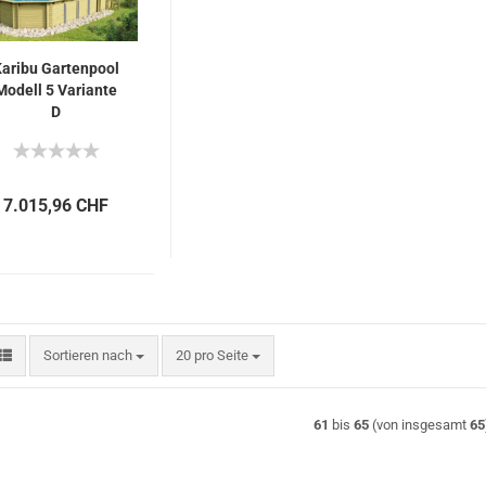
aribu Gartenpool
Modell 5 Variante
D
7.015,96 CHF
Sortieren nach
pro Seite
Sortieren nach
20 pro Seite
61
bis
65
(von insgesamt
65