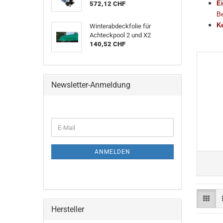
Ei
572,12 CHF
Be
K
Winterabdeckfolie für
Achteckpool 2 und X2
140,52 CHF
Newsletter-Anmeldung
E-
Mail
ANMELDEN
Hersteller