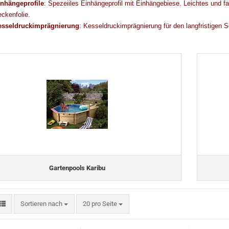
nhängeprofile
: Spezeiiles Einhängeprofil mit Einhängebiese. Leichtes und f
ckenfolie.
esseldruckimprägnierung
: Kesseldruckimprägnierung für den langfristigen 
Gartenpools Karibu
Sortieren nach
pro Seite
Sortieren nach
20 pro Seite