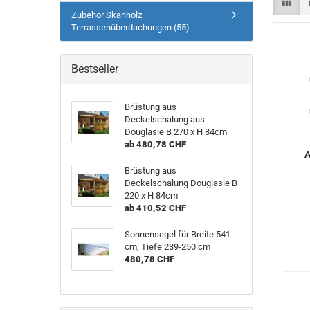
Zubehör Skanholz
Terrassenüberdachungen (55)
Bestseller
Brüstung aus
Deckelschalung aus
Douglasie B 270 x H 84cm
ab 480,78 CHF
A
Brüstung aus
Deckelschalung Douglasie B
220 x H 84cm
ab 410,52 CHF
Sonnensegel für Breite 541
cm, Tiefe 239-250 cm
480,78 CHF