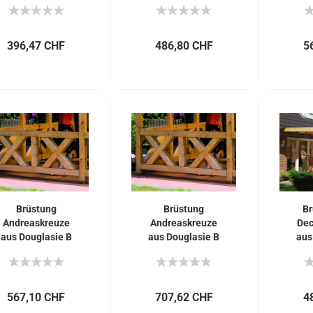
396,47 CHF
486,80 CHF
5
Brüstung
Brüstung
Br
Andreaskreuze
Andreaskreuze
Dec
aus Douglasie B
aus Douglasie B
aus
220 x H 84cm
270 x H 84cm
27
567,10 CHF
707,62 CHF
4