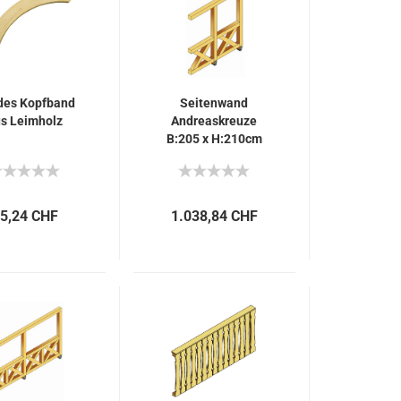
des Kopfband
Seitenwand
s Leimholz
Andreaskreuze
B:205 x H:210cm
5,24 CHF
1.038,84 CHF