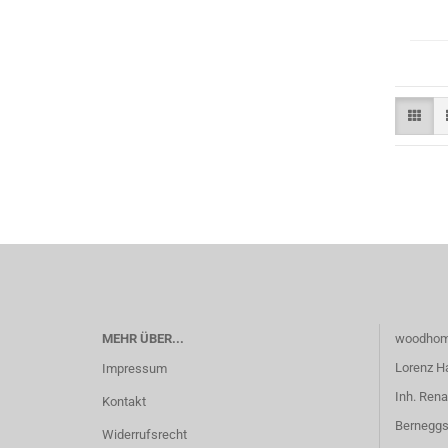
MEHR ÜBER...
woodhom
Lorenz H
Impressum
Inh. Rena
Kontakt
Berneggs
Widerrufsrecht