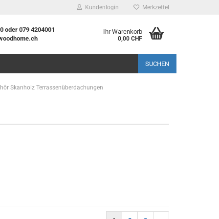
Kundenlogin
Merkzettel
20 oder 079 4204001
Ihr Warenkorb
woodhome.ch
0,00 CHF
l
SUCHEN
wort
hör Skanholz Terrassenüberdachungen
rstellen
rt vergessen?