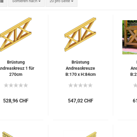
Sortieren nach
pro Seite
Sortieren nach
20 pro Seite
Brüstung
Brüstung
ndreaskreuz 1 für
Andreaskreuze
An
270cm
B:170 x H:84cm
B:2
Pfostenabstand
528,96 CHF
547,02 CHF
6