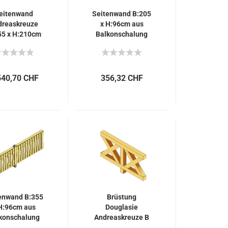
eitenwand
Seitenwand B:205
dreaskreuze
x H:96cm aus
55 x H:210cm
Balkonschalung
540,70 CHF
356,32 CHF
enwand B:355
Brüstung
H:96cm aus
Douglasie
konschalung
Andreaskreuze B
170 x H 84cm