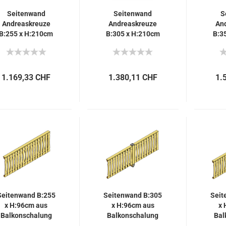
Seitenwand
Seitenwand
S
Andreaskreuze
Andreaskreuze
An
B:255 x H:210cm
B:305 x H:210cm
B:3
1.169,33 CHF
1.380,11 CHF
1.
Seitenwand B:255
Seitenwand B:305
Seit
x H:96cm aus
x H:96cm aus
x 
Balkonschalung
Balkonschalung
Bal