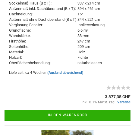
Sockelmaß Haus (B x T):
337 x 214 cm
Außenmaß inkl. Dachüberstand (B x T):
394 x 261 cm
Dachneigung:
15°
Außenmaß ohne Dachüberstand (B x T):
344 x 221 cm
Verglasung Fenster:
Isolierverlasung
Grundfläche:
6,6 m²
Wandstärke:
88 mm
Firsthöhe:
247 cm
Seitenhöhe:
209 cm
Material:
Holz
Holzart:
Fichte
Oberflächenbehandlung:
naturbelassen
Lieferzeit: ca 4 Wochen
(Ausland abweichend)
3.877,35 CHF
inkl. 8.1% MwSt. zzgl.
Versand
IN DEN WARENKORB