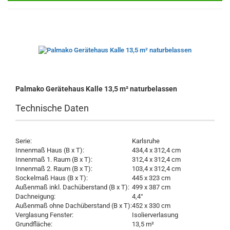
Palmako Gerätehaus Kalle 13,5 m² naturbelassen
Technische Daten
Serie:
Karlsruhe
Innenmaß Haus (B x T):
434,4 x 312,4 cm
Innenmaß 1. Raum (B x T):
312,4 x 312,4 cm
Innenmaß 2. Raum (B x T):
103,4 x 312,4 cm
Sockelmaß Haus (B x T):
445 x 323 cm
Außenmaß inkl. Dachüberstand (B x T):
499 x 387 cm
Dachneigung:
4,4°
Außenmaß ohne Dachüberstand (B x T):
452 x 330 cm
Verglasung Fenster:
Isolierverlasung
Grundfläche:
13,5 m²