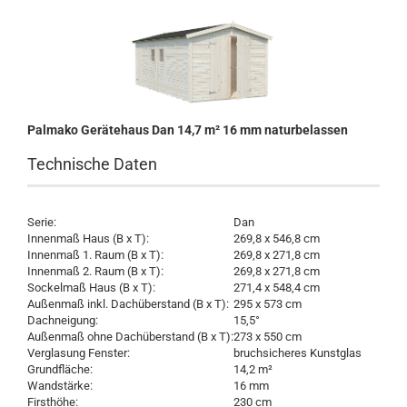
Palmako Gerätehaus Dan 14,7 m² 16 mm naturbelassen
Technische Daten
Serie:
Dan
Innenmaß Haus (B x T):
269,8 x 546,8 cm
Innenmaß 1. Raum (B x T):
269,8 x 271,8 cm
Innenmaß 2. Raum (B x T):
269,8 x 271,8 cm
Sockelmaß Haus (B x T):
271,4 x 548,4 cm
Außenmaß inkl. Dachüberstand (B x T):
295 x 573 cm
Dachneigung:
15,5°
Außenmaß ohne Dachüberstand (B x T):
273 x 550 cm
Verglasung Fenster:
bruchsicheres Kunstglas
Grundfläche:
14,2 m²
Wandstärke:
16 mm
Firsthöhe:
230 cm