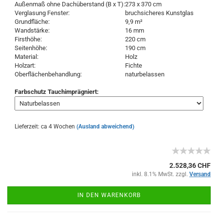
Außenmaß ohne Dachüberstand (B x T):
273 x 370 cm
Verglasung Fenster:
bruchsicheres Kunstglas
Grundfläche:
9,9 m²
Wandstärke:
16 mm
Firsthöhe:
220 cm
Seitenhöhe:
190 cm
Material:
Holz
Holzart:
Fichte
Oberflächenbehandlung:
naturbelassen
Farbschutz Tauchimprägniert:
Lieferzeit: ca 4 Wochen
(Ausland abweichend)
2.528,36 CHF
inkl. 8.1% MwSt. zzgl.
Versand
IN DEN WARENKORB