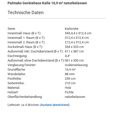
Palmako Gerätehaus Kalle 16,9 m² naturbelassen
Technische Daten
Serie:
Karlsruhe
Innenmaß Haus (B x T):
543,4,4 x 312,4 cm
Innenmaß 1. Raum (B x T):
312,4 x 312,4 cm
Innenmaß 2. Raum (B x T):
212,4 x 312,4 cm
Sockelmaß Haus (B x T):
554 x 323 cm
Außenmaß inkl. Dachüberstand (B x T):
611 x 387 cm
Dachneigung:
4,4°
Außenmaß ohne Dachüberstand (B x T):
561 x 330 cm
Verglasung Fenster:
Isolierverlasung
Grundfläche:
16,9 m²
Wandstärke:
88 mm
Firsthöhe:
259 cm
Seitenhöhe:
210 cm
Material:
Holz
Holzart:
Fichte
Oberflächenbehandlung:
naturbelassen
Lieferzeit: ca 4 Wochen
(Ausland abweichend)