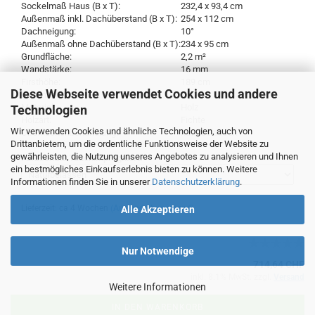
Sockelmaß Haus (B x T):
232,4 x 93,4 cm
Außenmaß inkl. Dachüberstand (B x T):
254 x 112 cm
Dachneigung:
10°
Außenmaß ohne Dachüberstand (B x T):
234 x 95 cm
Grundfläche:
2,2 m²
Wandstärke:
16 mm
Firsthöhe:
189 cm
Diese Webseite verwendet Cookies und andere
Seitenhöhe:
173 cm
Material:
Holz
Technologien
Holzart:
Fichte
Wir verwenden Cookies und ähnliche Technologien, auch von
Oberflächenbehandlung:
naturbelassen
Drittanbietern, um die ordentliche Funktionsweise der Website zu
gewährleisten, die Nutzung unseres Angebotes zu analysieren und Ihnen
Farbschutz Tauchimprägniert:
ein bestmögliches Einkaufserlebnis bieten zu können. Weitere
Informationen finden Sie in unserer
Datenschutzerklärung
.
Lieferzeit: ca 4 Wochen
(Ausland abweichend)
Alle Akzeptieren
Nur Notwendige
714,64 CHF
inkl. 8.1% MwSt. zzgl.
Versand
Weitere Informationen
IN DEN WARENKORB