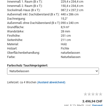
Innenmaß 1. Raum (B x T):
229,4 x 234,4 cm
Innenmaß 2. Raum (B x T):
150,4 x 234,4 cm
Sockelmaß Haus (B x T):
387,2 x 237,2 cm
Außenmaß inkl. Dachüberstand (B x T):
440 x 286 cm
Dachneigung:
15,2°
Außenmaß ohne Dachüberstand (B x T):
390 x 240 cm
Grundfläche:
8,9 m²
Wandstärke:
28 mm
Firsthöhe:
251 cm
Seitenhöhe:
211 cm
Material:
Holz
Holzart:
Fichte
Oberflächenbehandlung:
naturbelassen
Farbe:
Naturbelassen
Farbschutz Tauchimprägniert:
Lieferzeit: ca 4 Wochen
(Ausland abweichend)
3.496,94 CHF
inkl. 8.1% MwSt. zzgl.
Versand