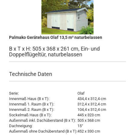
Palmako Gerätehaus Olaf 13,5 m² naturbelassen
B x T x H: 505 x 368 x 261 cm, Ein- und
Doppelflügeltür, naturbelassen
Technische Daten
Serie:
Olaf
Innenmaß Haus (B x T):
434,4 x 312,4 cm
Innenmaß 1. Raum (B x T):
312,4 x 312,4 cm
Innenmaß 2. Raum (B x T):
104,4 x 312,4 cm
Sockelmaß Haus (B x T):
445 x 323 cm
Außenmaß inkl. Dachüberstand (B x T):
505 x 368 cm
Dachneigung:
15°
Außenmaß ohne Dachüberstand (B x T):
452 x 330 cm