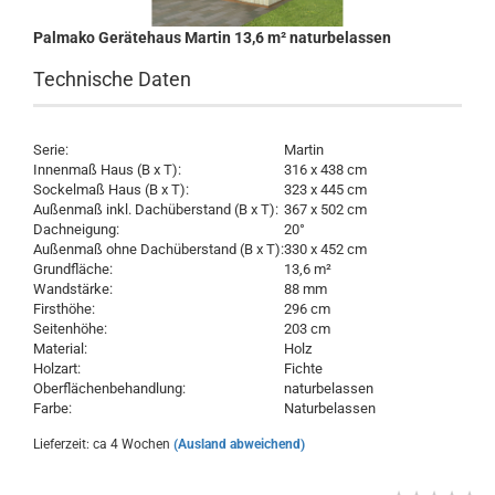
Palmako Gerätehaus Martin 13,6 m² naturbelassen
Technische Daten
Serie:
Martin
Innenmaß Haus (B x T):
316 x 438 cm
Sockelmaß Haus (B x T):
323 x 445 cm
Außenmaß inkl. Dachüberstand (B x T):
367 x 502 cm
Dachneigung:
20°
Außenmaß ohne Dachüberstand (B x T):
330 x 452 cm
Grundfläche:
13,6 m²
Wandstärke:
88 mm
Firsthöhe:
296 cm
Seitenhöhe:
203 cm
Material:
Holz
Holzart:
Fichte
Oberflächenbehandlung:
naturbelassen
Farbe:
Naturbelassen
Lieferzeit: ca 4 Wochen
(Ausland abweichend)