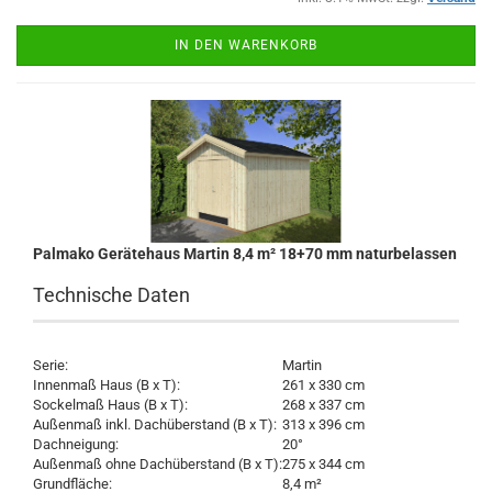
IN DEN WARENKORB
Palmako Gerätehaus Martin 8,4 m² 18+70 mm naturbelassen
Technische Daten
Serie:
Martin
Innenmaß Haus (B x T):
261 x 330 cm
Sockelmaß Haus (B x T):
268 x 337 cm
Außenmaß inkl. Dachüberstand (B x T):
313 x 396 cm
Dachneigung:
20°
Außenmaß ohne Dachüberstand (B x T):
275 x 344 cm
Grundfläche:
8,4 m²