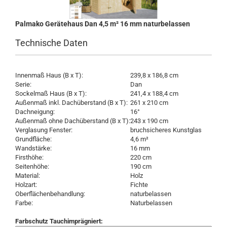
Palmako Gerätehaus Dan 4,5 m² 16 mm naturbelassen
Technische Daten
Innenmaß Haus (B x T):
239,8 x 186,8 cm
Serie:
Dan
Sockelmaß Haus (B x T):
241,4 x 188,4 cm
Außenmaß inkl. Dachüberstand (B x T):
261 x 210 cm
Dachneigung:
16°
Außenmaß ohne Dachüberstand (B x T):
243 x 190 cm
Verglasung Fenster:
bruchsicheres Kunstglas
Grundfläche:
4,6 m²
Wandstärke:
16 mm
Firsthöhe:
220 cm
Seitenhöhe:
190 cm
Material:
Holz
Holzart:
Fichte
Oberflächenbehandlung:
naturbelassen
Farbe:
Naturbelassen
Farbschutz Tauchimprägniert: