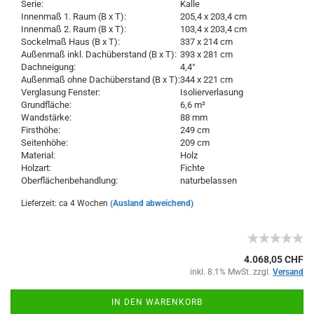
Serie:
Kalle
Innenmaß 1. Raum (B x T):
205,4 x 203,4 cm
Innenmaß 2. Raum (B x T):
103,4 x 203,4 cm
Sockelmaß Haus (B x T):
337 x 214 cm
Außenmaß inkl. Dachüberstand (B x T):
393 x 281 cm
Dachneigung:
4,4°
Außenmaß ohne Dachüberstand (B x T):
344 x 221 cm
Verglasung Fenster:
Isolierverlasung
Grundfläche:
6,6 m²
Wandstärke:
88 mm
Firsthöhe:
249 cm
Seitenhöhe:
209 cm
Material:
Holz
Holzart:
Fichte
Oberflächenbehandlung:
naturbelassen
Lieferzeit: ca 4 Wochen
(Ausland abweichend)
4.068,05 CHF
inkl. 8.1% MwSt. zzgl.
Versand
IN DEN WARENKORB