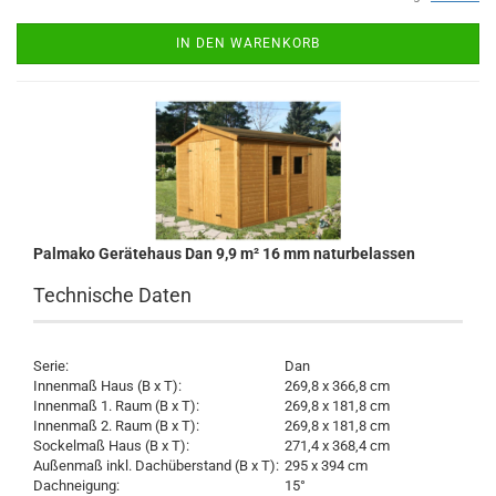
IN DEN WARENKORB
Palmako Gerätehaus Dan 9,9 m² 16 mm naturbelassen
Technische Daten
Serie:
Dan
Innenmaß Haus (B x T):
269,8 x 366,8 cm
Innenmaß 1. Raum (B x T):
269,8 x 181,8 cm
Innenmaß 2. Raum (B x T):
269,8 x 181,8 cm
Sockelmaß Haus (B x T):
271,4 x 368,4 cm
Außenmaß inkl. Dachüberstand (B x T):
295 x 394 cm
Dachneigung:
15°