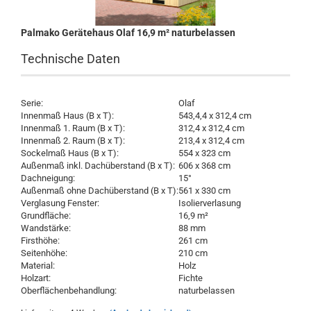
Palmako Gerätehaus Olaf 16,9 m² naturbelassen
Technische Daten
Serie:
Olaf
Innenmaß Haus (B x T):
543,4,4 x 312,4 cm
Innenmaß 1. Raum (B x T):
312,4 x 312,4 cm
Innenmaß 2. Raum (B x T):
213,4 x 312,4 cm
Sockelmaß Haus (B x T):
554 x 323 cm
Außenmaß inkl. Dachüberstand (B x T):
606 x 368 cm
Dachneigung:
15°
Außenmaß ohne Dachüberstand (B x T):
561 x 330 cm
Verglasung Fenster:
Isolierverlasung
Grundfläche:
16,9 m²
Wandstärke:
88 mm
Firsthöhe:
261 cm
Seitenhöhe:
210 cm
Material:
Holz
Holzart:
Fichte
Oberflächenbehandlung:
naturbelassen