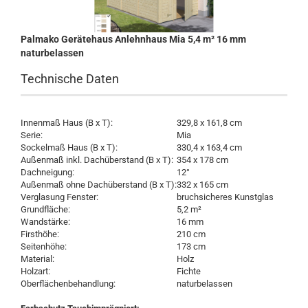
Palmako Gerätehaus Anlehnhaus Mia 5,4 m² 16 mm
naturbelassen
Technische Daten
Innenmaß Haus (B x T):
329,8 x 161,8 cm
Serie:
Mia
Sockelmaß Haus (B x T):
330,4 x 163,4 cm
Außenmaß inkl. Dachüberstand (B x T):
354 x 178 cm
Dachneigung:
12°
Außenmaß ohne Dachüberstand (B x T):
332 x 165 cm
Verglasung Fenster:
bruchsicheres Kunstglas
Grundfläche:
5,2 m²
Wandstärke:
16 mm
Firsthöhe:
210 cm
Seitenhöhe:
173 cm
Material:
Holz
Holzart:
Fichte
Oberflächenbehandlung:
naturbelassen