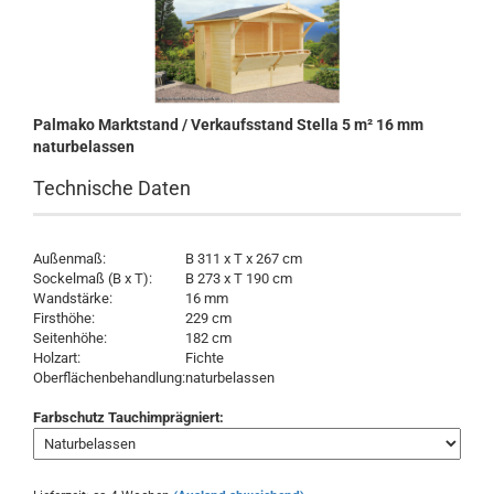
Palmako Marktstand / Verkaufsstand Stella 5 m² 16 mm
naturbelassen
Technische Daten
Außenmaß:
B 311 x T x 267 cm
Sockelmaß (B x T):
B 273 x T 190 cm
Wandstärke:
16 mm
Firsthöhe:
229 cm
Seitenhöhe:
182 cm
Holzart:
Fichte
Oberflächenbehandlung:
naturbelassen
Farbschutz Tauchimprägniert: