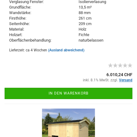
Verglasung Fenster:
Isolierverlasung
Grundfläche:
13,5 m²
Wandstärke:
88 mm
Firsthöhe:
261 cm
Seitenhöhe:
209 cm
Material:
Holz
Holzart:
Fichte
Oberflächenbehandlung:
naturbelassen
Lieferzeit: ca 4 Wochen
(Ausland abweichend)
6.010,24 CHF
inkl. 8.1% MwSt. zzgl.
Versand
IN DEN WARENKORB