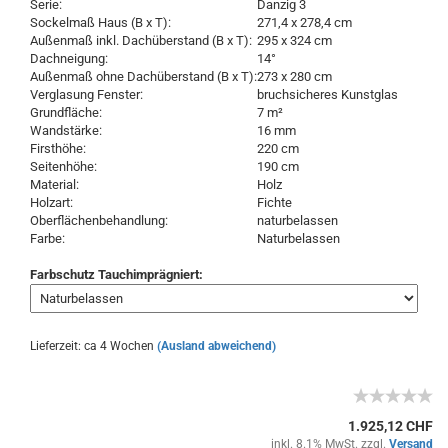
Serie:
Danzig 3
Sockelmaß Haus (B x T):
271,4 x 278,4 cm
Außenmaß inkl. Dachüberstand (B x T):
295 x 324 cm
Dachneigung:
14°
Außenmaß ohne Dachüberstand (B x T):
273 x 280 cm
Verglasung Fenster:
bruchsicheres Kunstglas
Grundfläche:
7 m²
Wandstärke:
16 mm
Firsthöhe:
220 cm
Seitenhöhe:
190 cm
Material:
Holz
Holzart:
Fichte
Oberflächenbehandlung:
naturbelassen
Farbe:
Naturbelassen
Farbschutz Tauchimprägniert:
Lieferzeit: ca 4 Wochen
(Ausland abweichend)
1.925,12 CHF
inkl. 8.1% MwSt. zzgl.
Versand