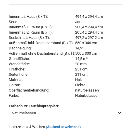
Innenmaß Haus (B x T):
494,4 x 294,4 cm
Serie:
Jari
Innenmaß 1. Raum (B x T):
283,4 x 294,4 cm
Innenmaß 2. Raum (B x T):
205,4 x 294,4 cm
Sockelmaß Haus (B x T):
497,2 x 297,2 cm
Außenmaß inkl. Dachüberstand (B x T):
550 x 346 cm
Dachneigung:
14,9°
Außenmaß ohne Dachüberstand (B x T):
500 x 300 cm
Grundfläche:
14,5 m²
Wandstärke:
28 mm
Firsthöhe:
251 cm
Seitenhöhe:
211 cm
Material:
Holz
Holzart:
Fichte
Oberflächenbehandlung:
naturbelassen
Farbe:
Naturbelassen
Farbschutz Tauchimprägniert:
Lieferzeit: ca 4 Wochen
(Ausland abweichend)