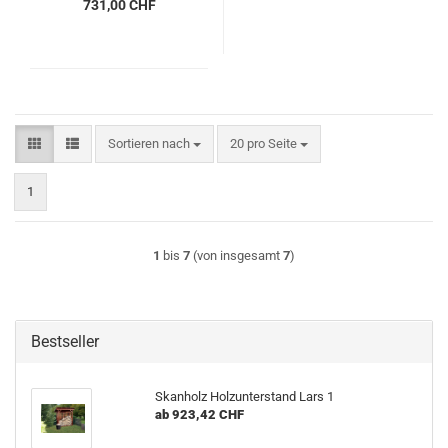
731,00 CHF
Sortieren nach
pro Seite
Sortieren nach
20 pro Seite
1
1
bis
7
(von insgesamt
7
)
Bestseller
Skanholz Holzunterstand Lars 1
ab 923,42 CHF