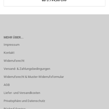
ab 5.799,00 CHF
MEHR ÜBER...
Impressum
Kontakt
Widerrufsrecht
Versand- & Zahlungsbedingungen
Widerrufsrecht & Muster-Widerrufsformular
AGB
Liefer- und Versandkosten
Privatsphäre und Datenschutz
Rückruf Service