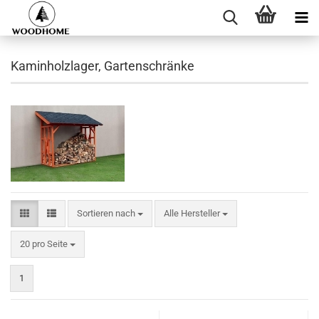
Kaminholzlager, Gartenschränke
Sortieren nach
Sortieren nach
Alle Hersteller
pro Seite
20 pro Seite
1