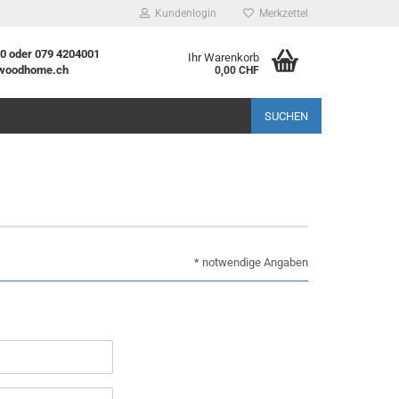
Kundenlogin
Merkzettel
20 oder 079 4204001
Ihr Warenkorb
woodhome.ch
0,00 CHF
l
SUCHEN
wort
rstellen
* notwendige Angaben
rt vergessen?