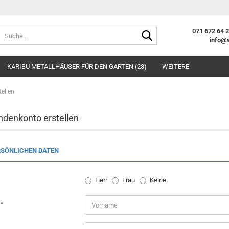
Suche...
071 672 64 
info@
E-Mai
KARIBU METALLHÄUSER FÜR DEN GARTEN (23)
WEITERE
Pass
tellen
ndenkonto erstellen
Konto e
RSÖNLICHEN DATEN
Passwo
Herr
Frau
Keine
e