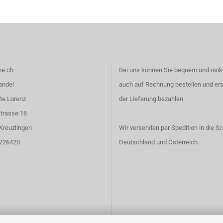
e.ch
Bei uns können Sie bequem und risik
andel
auch auf Rechnung bestellen und er
te Lorenz
der Lieferung bezahlen.
trasse 16
Kreuzlingen
Wir versenden per Spedition in die S
6726420
Deutschland und Österreich.