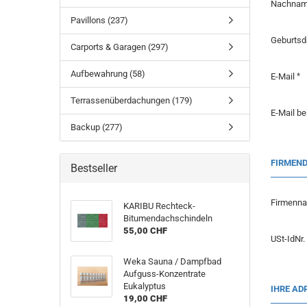
Nachna
Pavillons (237)
Geburts
Carports & Garagen (297)
Aufbewahrung (58)
E-Mail
Terrassenüberdachungen (179)
E-Mail be
Backup (277)
FIRMEN
Bestseller
Firmenn
KARIBU Rechteck-
Bitumendachschindeln
55,00 CHF
USt-IdNr.
Weka Sauna / Dampfbad
Aufguss-Konzentrate
Eukalyptus
IHRE AD
19,00 CHF