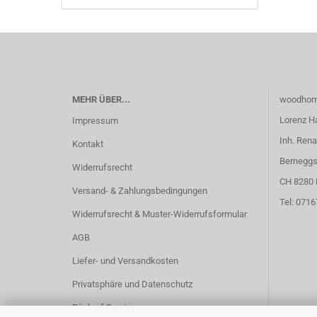
MEHR ÜBER...
woodhom
Lorenz H
Impressum
Inh. Rena
Kontakt
Berneggs
Widerrufsrecht
CH 8280 
Versand- & Zahlungsbedingungen
Tel: 071
Widerrufsrecht & Muster-Widerrufsformular
AGB
Liefer- und Versandkosten
Privatsphäre und Datenschutz
Rückruf Service