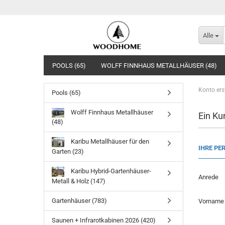
Alle
POOLS (65)
WOLFF FINNHAUS METALLHÄUSER (48)
Konto ers
Pools (65)
Wolff Finnhaus Metallhäuser
Ein Ku
(48)
Karibu Metallhäuser für den
IHRE PE
Garten (23)
Karibu Hybrid-Gartenhäuser-
Anrede
Metall & Holz (147)
Gartenhäuser (783)
Vornam
Saunen + Infrarotkabinen 2026 (420)