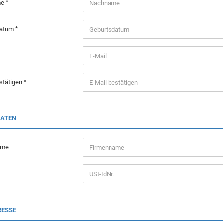
me
datum
stätigen
DATEN
ame
RESSE