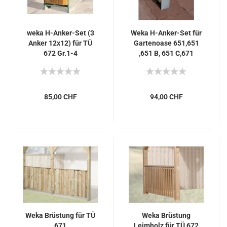
weka H-Anker-Set (3
Weka H-Anker-Set für
Anker 12x12) für TÜ
Gartenoase 651,651
672 Gr.1-4
,651 B, 651 C,671
,Laube 657
85,00 CHF
94,00 CHF
Weka Brüstung für TÜ
Weka Brüstung
671
Leimholz für TÜ 672