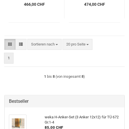
466,00 CHF
474,00 CHF
Sortieren nach
pro Seite
Sortieren nach
20 pro Seite
1
1
bis
8
(von insgesamt
8
)
Bestseller
weka H-Anker-Set (3 Anker 12x12) für TÜ 672
Gr.1-4
85,00 CHF