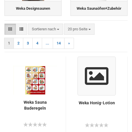
Weka Designsaunen
Weka Saunaöfen+Zubehör
Sortieren nach
pro Seite
Sortieren nach
20 pro Seite
1
2
3
4
...
14
»
Weka Sauna
Weka Honig-Lotion
Baderegeln