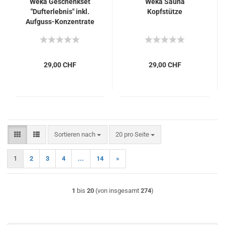
Weka Geschenkset
Weka Sauna
"Dufterlebnis" inkl.
Kopfstütze
Aufguss-Konzentrate
Bratapfel und Salbei
29,00 CHF
29,00 CHF
Sortieren nach
pro Seite
Sortieren nach
20 pro Seite
1
2
3
4
...
14
»
1
bis
20
(von insgesamt
274
)