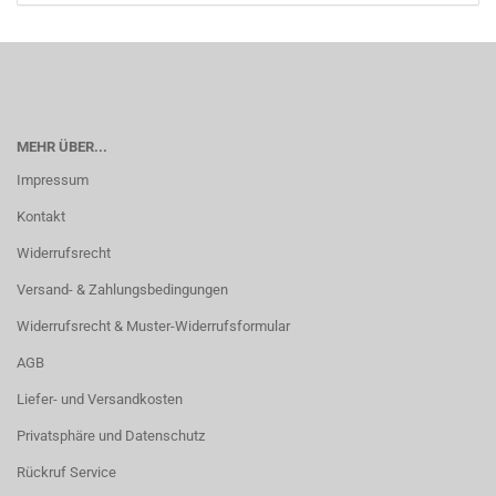
MEHR ÜBER...
Impressum
Kontakt
Widerrufsrecht
Versand- & Zahlungsbedingungen
Widerrufsrecht & Muster-Widerrufsformular
AGB
Liefer- und Versandkosten
Privatsphäre und Datenschutz
Rückruf Service