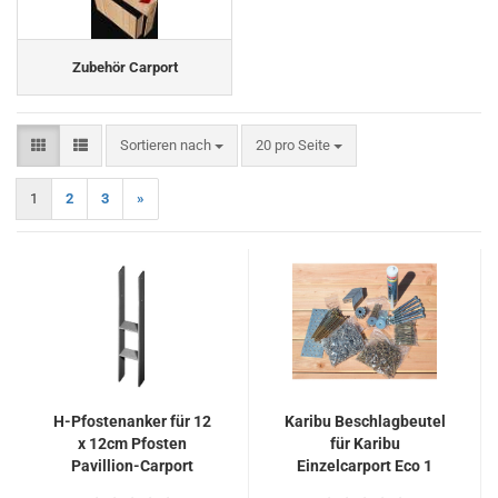
Zubehör Carport
Sortieren nach
pro Seite
Sortieren nach
20 pro Seite
1
2
3
»
H-Pfostenanker für 12
Karibu Beschlagbeutel
x 12cm Pfosten
für Karibu
Pavillion-Carport
Einzelcarport Eco 1