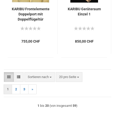
KARIBU Frontelemente
KARIBU Geräteraum
Doppelport mit
Einzel 1
Doppelflügeltür
755,00 CHF
850,00 CHF
Sortieren nach
pro Seite
Sortieren nach
20 pro Seite
1
2
3
»
1
bis
20
(von insgesamt
59
)