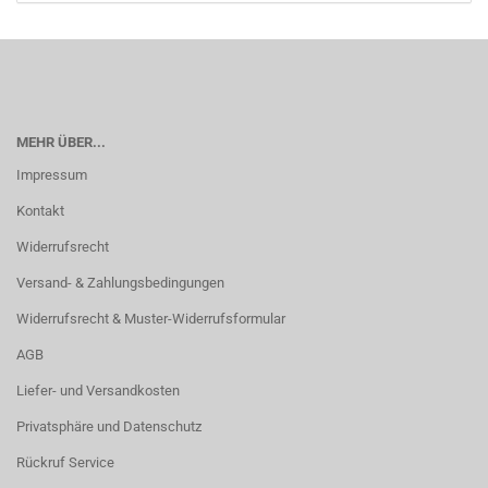
MEHR ÜBER...
Impressum
Kontakt
Widerrufsrecht
Versand- & Zahlungsbedingungen
Widerrufsrecht & Muster-Widerrufsformular
AGB
Liefer- und Versandkosten
Privatsphäre und Datenschutz
Rückruf Service