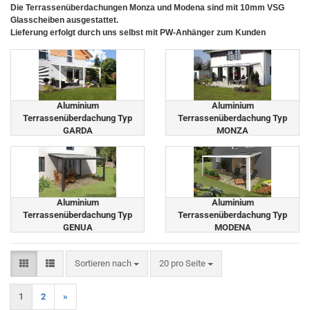
Die Terrassenüberdachungen Monza und Modena sind mit 10mm VSG
Glasscheiben ausgestattet.
Lieferung erfolgt durch uns selbst mit PW-Anhänger zum Kunden
Aluminium
Aluminium
Terrassenüberdachung Typ
Terrassenüberdachung Typ
GARDA
MONZA
Aluminium
Aluminium
Terrassenüberdachung Typ
Terrassenüberdachung Typ
GENUA
MODENA
Sortieren nach
pro Seite
Sortieren nach
20 pro Seite
1
2
»