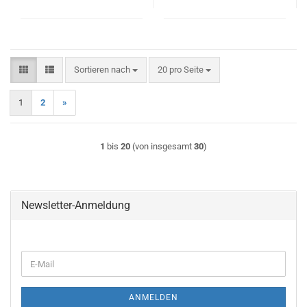
Sortieren nach
pro Seite
Sortieren nach
20 pro Seite
1
2
»
1
bis
20
(von insgesamt
30
)
Newsletter-Anmeldung
E-
Mail
ANMELDEN