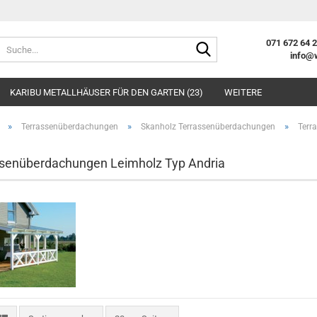
Suche...
071 672 64 
info@
E-Mai
KARIBU METALLHÄUSER FÜR DEN GARTEN (23)
WEITERE
Pass
»
»
»
Terrassenüberdachungen
Skanholz Terrassenüberdachungen
Terr
senüberdachungen Leimholz Typ Andria
Konto e
Passwo