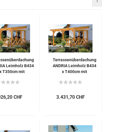
1
assenüberdachung
Terrassenüberdachung
IA Leimholz B434
ANDRIA Leimholz B434
x T350cm mit
x T400cm mit
Mittelpfosten
Mittelpfosten
026,20 CHF
3.431,70 CHF