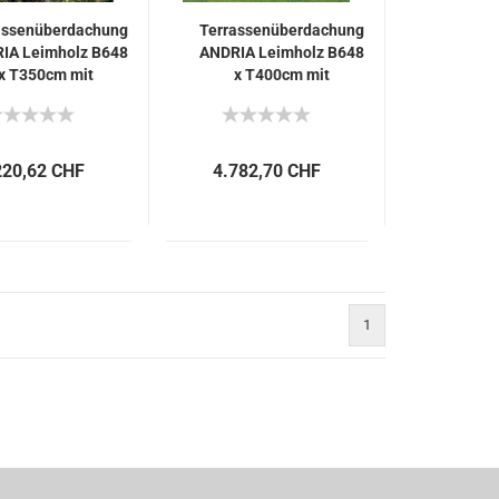
assenüberdachung
Terrassenüberdachung
IA Leimholz B648
ANDRIA Leimholz B648
x T350cm mit
x T400cm mit
Mittelpfosten
Mittelpfosten
220,62 CHF
4.782,70 CHF
1
)