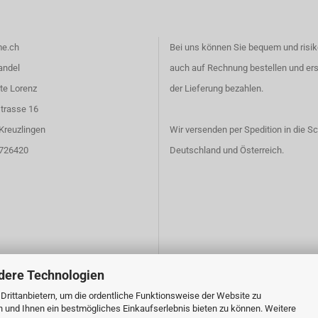
e.ch
Bei uns können Sie bequem und risik
andel
auch auf Rechnung bestellen und er
te Lorenz
der Lieferung bezahlen.
trasse 16
Kreuzlingen
Wir versenden per Spedition in die S
6726420
Deutschland und Österreich.
dere Technologien
rittanbietern, um die ordentliche Funktionsweise der Website zu
n und Ihnen ein bestmögliches Einkaufserlebnis bieten zu können. Weitere