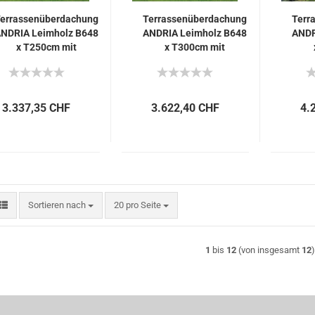
errassenüberdachung
Terrassenüberdachung
Terr
NDRIA Leimholz B648
ANDRIA Leimholz B648
ANDR
x T250cm mit
x T300cm mit
Mittelpfosten
Mittelpfosten
3.337,35 CHF
3.622,40 CHF
4.
Sortieren nach
pro Seite
Sortieren nach
20 pro Seite
1
bis
12
(von insgesamt
12