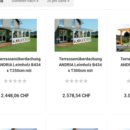
Sortieren nach
pro Seite
Sortieren nach
20 pro Seite
errassenüberdachung
Terrassenüberdachung
Terr
NDRIA Leimholz B434
ANDRIA Leimholz B434
ANDR
x T250cm mit
x T300cm mit
Mittelpfosten
Mittelpfosten
2.448,06 CHF
2.578,54 CHF
3.