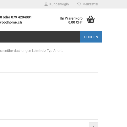
Kundenlogin
Merkzettel
20 oder 079 4204001
Ihr Warenkorb
woodhome.ch
0,00 CHF
l
SUCHEN
wort
assenüberdachungen Leimholz Typ Andria
rstellen
rt vergessen?