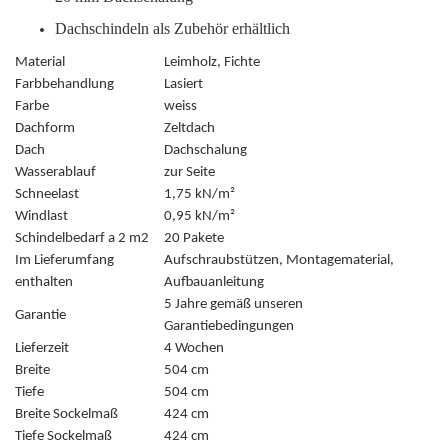
Dachschindeln als Zubehör erhältlich
Material
Leimholz, Fichte
Farbbehandlung
Lasiert
Farbe
weiss
Dachform
Zeltdach
Dach
Dachschalung
Wasserablauf
zur Seite
Schneelast
1,75 kN/m²
Windlast
0,95 kN/m²
Schindelbedarf a 2 m2
20 Pakete
Im Lieferumfang
Aufschraubstützen, Montagematerial,
enthalten
Aufbauanleitung
5 Jahre gemäß unseren
Garantie
Garantiebedingungen
Lieferzeit
4 Wochen
Breite
504 cm
Tiefe
504 cm
Breite Sockelmaß
424 cm
Tiefe Sockelmaß
424 cm