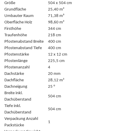
Größe
504 x 504 cm
Grundfläche
25,40 m²
Umbauter Raum
71,38 m³
Oberfläche Holz
98,60 m²
Firsthöhe
344 cm
Traufenhöhe
218 cm
Pfostenabstand Breite
400 cm
Pfostenabstand Tiefe
400 cm
Pfostenstärke
12 x 12 cm
Pfostenlänge
225,5 cm
Pfostenanzahl
4
Dachstärke
20 mm
Dachfläche
28,12 m²
Dachneigung
25 °
Breite inkl.
504 cm
Dachüberstand
Tiefe inkl.
504 cm
Dachüberstand
Verpackung Anzahl
1
Packstücke