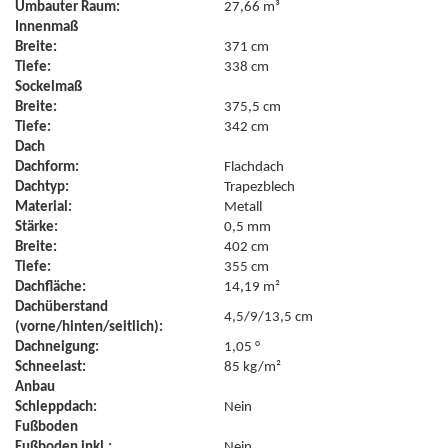
Umbauter Raum:
27,66 m³
Innenmaß
Breite:
371 cm
Tiefe:
338 cm
Sockelmaß
Breite:
375,5 cm
Tiefe:
342 cm
Dach
Dachform:
Flachdach
Dachtyp:
Trapezblech
Material:
Metall
Stärke:
0,5 mm
Breite:
402 cm
Tiefe:
355 cm
Dachfläche:
14,19 m²
Dachüberstand
4,5/9/13,5 cm
(vorne/hinten/seitlich):
Dachneigung:
1,05 °
Schneelast:
85 kg/m²
Anbau
Schleppdach:
Nein
Fußboden
Fußboden inkl.:
Nein