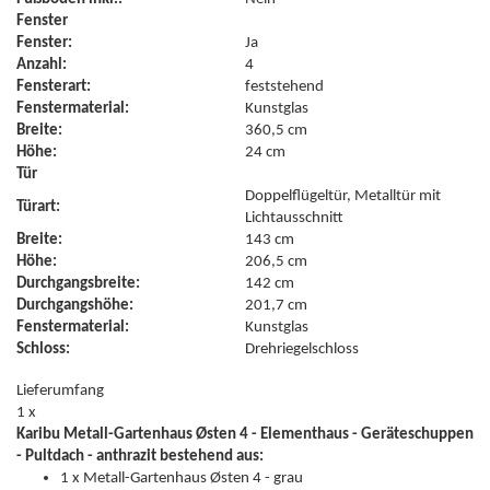
Fenster
Fenster:
Ja
Anzahl:
4
Fensterart:
feststehend
Fenstermaterial:
Kunstglas
Breite:
360,5 cm
Höhe:
24 cm
Tür
Doppelflügeltür, Metalltür mit
Türart:
Lichtausschnitt
Breite:
143 cm
Höhe:
206,5 cm
Durchgangsbreite:
142 cm
Durchgangshöhe:
201,7 cm
Fenstermaterial:
Kunstglas
Schloss:
Drehriegelschloss
Lieferumfang
1 x
Karibu Metall-Gartenhaus Østen 4 - Elementhaus - Geräteschuppen
- Pultdach - anthrazit bestehend aus:
1 x Metall-Gartenhaus Østen 4 - grau