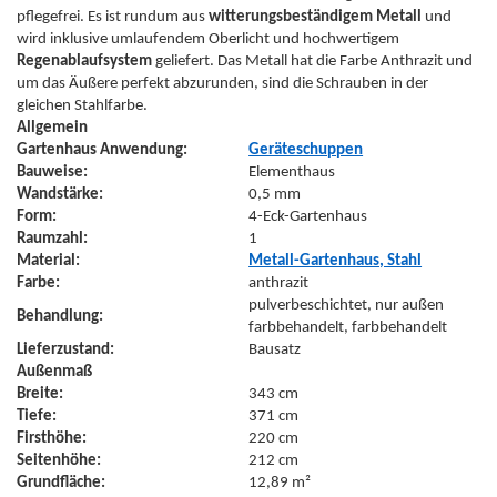
pflegefrei. Es ist rundum aus
witterungsbeständigem Metall
und
wird inklusive umlaufendem Oberlicht und hochwertigem
Regenablaufsystem
geliefert. Das Metall hat die Farbe Anthrazit und
um das Äußere perfekt abzurunden, sind die Schrauben in der
gleichen Stahlfarbe.
Allgemein
Gartenhaus Anwendung:
Geräteschuppen
Bauweise:
Elementhaus
Wandstärke:
0,5 mm
Form:
4-Eck-Gartenhaus
Raumzahl:
1
Material:
Metall-Gartenhaus, Stahl
Farbe:
anthrazit
pulverbeschichtet, nur außen
Behandlung:
farbbehandelt, farbbehandelt
Lieferzustand:
Bausatz
Außenmaß
Breite:
343 cm
Tiefe:
371 cm
Firsthöhe:
220 cm
Seitenhöhe:
212 cm
Grundfläche:
12,89 m²