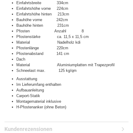
Einfahrtsbreite
334cm
Einfahrtshöhe vorne
224cm
Einfahrtshöhe hinten
213cm
Bauhöhe vorne
242cm
Bauhöhe hinten
231cm
Pfosten
Anzahl
8
Pfostenstärke
ca. 11,5 x 11,5 cm
Material
Nadelholz kdi
Pfostenlänge
220cm
Pfostenabstand
141 cm
Dach
Material
Aluminiumplatten mit Trapezprofil
Schneelast max.
125 kg/qm
Ausstattung
Im Lieferumfang enthalten
Aufbauanleitung
Carport-Statik
Montagematerial inklusive
H-Pfostenanker (ohne Beton)
Kundenrezensionen