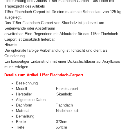
Lieferumfang des Artikels 115er Flachdach-Carport. Das Dach mit
Trapezprofil des Artikels
115er Flachdach-Carport ist für eine maximale Schneelast von 125 kg
ausgelegt.
Das 115er Flachdach-Carport von Skanholz ist jederzeit um
Seitenwände oder Abstellraum
erweiterbar. Eine Regenrinne mit Ablaufrohr für das 115er Flachdach-
Carport ist zusätzlich lieferbar.
Hinweis
Die optionale farbige Vorbehandlung ist lichtecht und dient als
Grundierung.
Ein bauseitiger Endanstrich mit einer Dickschichtlasur auf Acrylbasis
muss erfolgen.
Details zum Artikel 115er Flachdach-Carport
Bezeichnung
Modell
Einzelcarport
Hersteller
Skanholz
Allgemeine Daten
Dachform
Flachdach
Material
Nadelholz kdi
Bemaßung
Breite
373cm
Tiefe
554cm