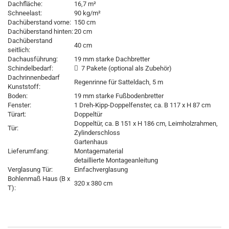
Dachfläche:
16,7 m²
Schneelast:
90 kg/m²
Dachüberstand vorne:
150 cm
Dachüberstand hinten:
20 cm
Dachüberstand
40 cm
seitlich:
Dachausführung:
19 mm starke Dachbretter
Schindelbedarf:
 7 Pakete (optional als Zubehör)
Dachrinnenbedarf
Regenrinne für Satteldach, 5 m
Kunststoff:
Boden:
19 mm starke Fußbodenbretter
Fenster:
1 Dreh-Kipp-Doppelfenster, ca. B 117 x H 87 cm
Türart:
Doppeltür
Doppeltür, ca. B 151 x H 186 cm, Leimholzrahmen,
Tür:
Zylinderschloss
Gartenhaus
Lieferumfang:
Montagematerial
detaillierte Montageanleitung
Verglasung Tür:
Einfachverglasung
Bohlenmaß Haus (B x
320 x 380 cm
T):