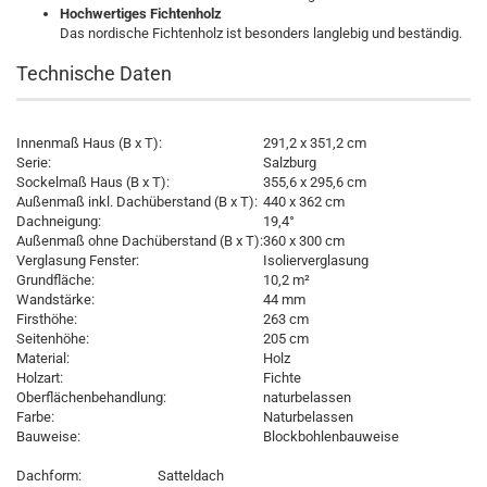
Hochwertiges Fichtenholz
Das nordische Fichtenholz ist besonders langlebig und beständig.
Technische Daten
Innenmaß Haus (B x T):
291,2 x 351,2 cm
Serie:
Salzburg
Sockelmaß Haus (B x T):
355,6 x 295,6 cm
Außenmaß inkl. Dachüberstand (B x T):
440 x 362 cm
Dachneigung:
19,4°
Außenmaß ohne Dachüberstand (B x T):
360 x 300 cm
Verglasung Fenster:
Isolierverglasung
Grundfläche:
10,2 m²
Wandstärke:
44 mm
Firsthöhe:
263 cm
Seitenhöhe:
205 cm
Material:
Holz
Holzart:
Fichte
Oberflächenbehandlung:
naturbelassen
Farbe:
Naturbelassen
Bauweise:
Blockbohlenbauweise
Dachform:
Satteldach