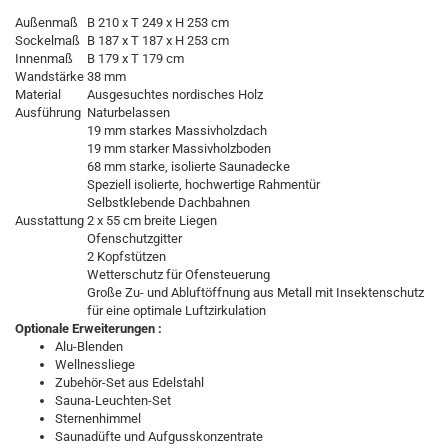
Außenmaß
B 210 x T 249 x H 253 cm
Sockelmaß
B 187 x T 187 x H 253 cm
Innenmaß
B 179 x T 179 cm
Wandstärke
38 mm
Material
Ausgesuchtes nordisches Holz
Ausführung
Naturbelassen
19 mm starkes Massivholzdach
19 mm starker Massivholzboden
68 mm starke, isolierte Saunadecke
Speziell isolierte, hochwertige Rahmentür
Selbstklebende Dachbahnen
Ausstattung
2 x 55 cm breite Liegen
Ofenschutzgitter
2 Kopfstützen
Wetterschutz für Ofensteuerung
Große Zu- und Abluftöffnung aus Metall mit Insektenschutz
für eine optimale Luftzirkulation
Optionale Erweiterungen :
Alu-Blenden
Wellnessliege
Zubehör-Set aus Edelstahl
Sauna-Leuchten-Set
Sternenhimmel
Saunadüfte und Aufgusskonzentrate