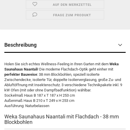
AUF DEN MERKZETTEL
FRAGE ZUM PRODUKT
Beschreibung
Holen Sie sich echtes Wellness-Feeling in Ihren Garten mit dem
Weka
Saunahaus Naantali
! Die moderne Flachdach-Optik geht einher mit
perfekter Bauweise
: 38 mm Blockbohlen, speziell isolierte
Zwischendecke, isolierte Tür, doppelte Isolierverglasung, große Zu- und
Abluftöffnung mit Insektenschutz. 3 verschiedene Technikpakete inkl. 9
kW Ofen (mit oder ohne Dampfbadfunktion) wählbar.
Sockelmaß Haus B 187 x T 187 x H 253 cm
Außenmaß Haus B 210 x T 249 x H 253 cm
Ausführung: Naturbelassen
Weka Saunahaus Naantali mit Flachdach - 38 mm
Blockbohlen