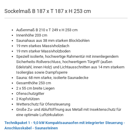
Sockelmaß B 187 x T 187 x H 253 cm
Außenmaß B 210 x T 249 x H 253 cm
Innenhöhe 203 cm
Saunahaus aus 38 mm starken Blockbohlen
19 mm starkes Massivholzdach
19 mm starker Massivholzboden
Speziell isolierte, hochwertige Rahmentür mit innenliegendem
Sicherheits-Rollverschluss, hochwertigem Türgriff (außen
Edelstahl, innen Holz) und Lichtausschnitten aus 14 mm starkem
Isolierglas sowie Dampfsperre
Sauna: 68 mm starke, isolierte Saunadecke
Gesamthöhe 253 cm
2 x 55 cm breite Liegen
Ofenschutzgitter
2 Kopfstützen
Wetterschutz für Ofensteuerung
Große Zu- und Abluftöffnung aus Metall mit Insektenschutz für
eine optimale Luftzirkulation
Technikpaket 1 - 9,0 kW Kompaktsaunaofen mit integrierter Steuerung -
Anschlusskabel - Saunasteinen